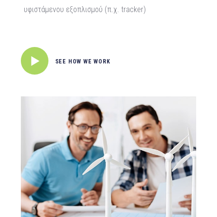
υφιστάμενου εξοπλισμού (π.χ. tracker)
SEE HOW WE WORK