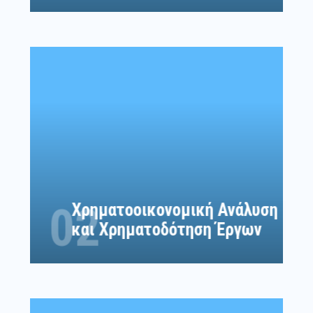
Χρηματοοικονομική αξιολόγηση έργων, σύνταξη
επιχειρηματικών σχεδίων δράσης (business
plan), σύνταξη φακέλων για την δανειοδότησης
έργων ή την χρηματοδότηση τους από
οπουδήποτε χρηματοδοτικό εργαλείο.
02
Χρηματοοικονομική Ανάλυση
και Χρηματοδότηση Έργων