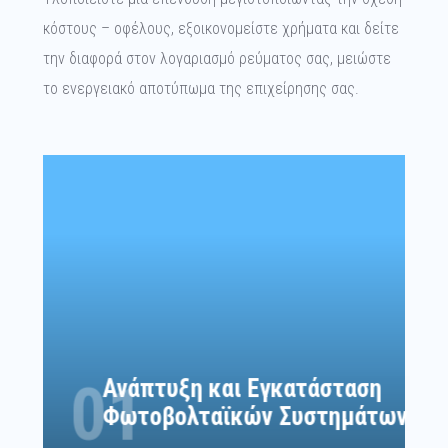
κόστους – οφέλους, εξοικονομείστε χρήματα και δείτε
την διαφορά στον λογαριασμό ρεύματος σας, μειώστε
το ενεργειακό αποτύπωμα της επιχείρησης σας.
Ανάπτυξη, αδειοδότηση, κατασκευή και
συντήρηση ΦΒ σταθμών για πώληση ηλεκτρικής
ενέργειας ή ΦB συστημάτων για Net Metering
(συμψηφισμό) για οικιακούς χρήστες ή
επιχειρήσεις.
01
Ανάπτυξη και Εγκατάσταση
Φωτοβολταϊκών Συστημάτων